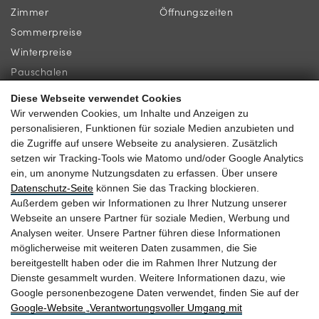
Zimmer
Öffnungszeiten
Sommerpreise
Winterpreise
Pauschalen
Diese Webseite verwendet Cookies
INFORMATION
KONTAKT
Wir verwenden Cookies, um Inhalte und Anzeigen zu
personalisieren, Funktionen für soziale Medien anzubieten und
Newsletter
Familie Gassner
die Zugriffe auf unsere Webseite zu analysieren. Zusätzlich
Lage & Anreise
setzen wir Tracking-Tools wie Matomo und/oder Google Analytics
Kirchgasse 9
ein, um anonyme Nutzungsdaten zu erfassen. Über unsere
Gästebewertungen
5730 Mittersill
Datenschutz-Seite
können Sie das Tracking blockieren.
Außerdem geben wir Informationen zu Ihrer Nutzung unserer
Webseite an unsere Partner für soziale Medien, Werbung und
Analysen weiter. Unsere Partner führen diese Informationen
möglicherweise mit weiteren Daten zusammen, die Sie
+43 6562 63 04
bereitgestellt haben oder die im Rahmen Ihrer Nutzung der
Dienste gesammelt wurden. Weitere Informationen dazu, wie
heitzmann@braurup.at
Google personenbezogene Daten verwendet, finden Sie auf der
Google‑Website „Verantwortungsvoller Umgang mit