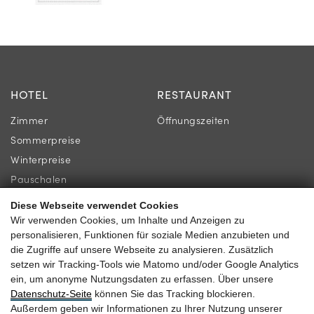
HOTEL
RESTAURANT
Zimmer
Öffnungszeiten
Sommerpreise
Winterpreise
Pauschalen
Diese Webseite verwendet Cookies
INFORMATION
KONTAKT
Wir verwenden Cookies, um Inhalte und Anzeigen zu
personalisieren, Funktionen für soziale Medien anzubieten und
Newsletter
Familie Gassner
die Zugriffe auf unsere Webseite zu analysieren. Zusätzlich
Lage & Anreise
setzen wir Tracking-Tools wie Matomo und/oder Google Analytics
Kirchgasse 9
ein, um anonyme Nutzungsdaten zu erfassen. Über unsere
Gästebewertungen
5730 Mittersill
Datenschutz-Seite
können Sie das Tracking blockieren.
Außerdem geben wir Informationen zu Ihrer Nutzung unserer