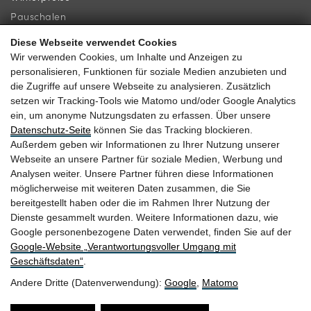
Pauschalen
Diese Webseite verwendet Cookies
INFORMATION
KONTAKT
Wir verwenden Cookies, um Inhalte und Anzeigen zu
personalisieren, Funktionen für soziale Medien anzubieten und
Newsletter
Familie Gassner
die Zugriffe auf unsere Webseite zu analysieren. Zusätzlich
Lage & Anreise
Kirchgasse 9
setzen wir Tracking-Tools wie Matomo und/oder Google Analytics
ein, um anonyme Nutzungsdaten zu erfassen. Über unsere
Gästebewertungen
5730 Mittersill
Datenschutz-Seite
können Sie das Tracking blockieren.
Außerdem geben wir Informationen zu Ihrer Nutzung unserer
Webseite an unsere Partner für soziale Medien, Werbung und
Analysen weiter. Unsere Partner führen diese Informationen
möglicherweise mit weiteren Daten zusammen, die Sie
+43 6562 63 04
bereitgestellt haben oder die im Rahmen Ihrer Nutzung der
Dienste gesammelt wurden. Weitere Informationen dazu, wie
heitzmann@braurup.at
Google personenbezogene Daten verwendet, finden Sie auf der
Google‑Website „Verantwortungsvoller Umgang mit
Geschäftsdaten“
.
Andere Dritte (Datenverwendung):
Google
,
Matomo
Anreise
Website by
Barrierefreiheit