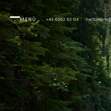
MENÜ
+43 6562 63 04
heitzmann@