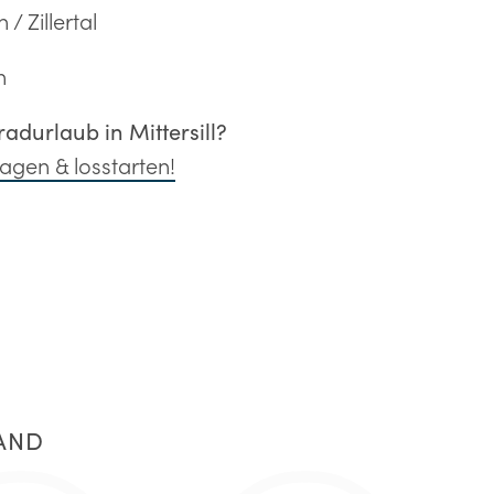
 / Zillertal
n
radurlaub in Mittersill?
ragen & losstarten!
LAND