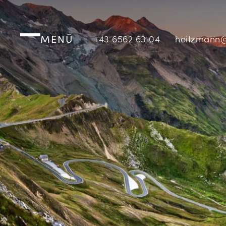
MENÜ
+43 6562 63 04
heitzmann@