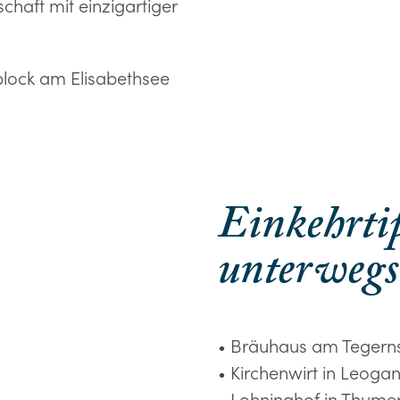
haft mit einzigartiger
block am Elisabethsee
Einkehrtip
unterwegs
• Bräuhaus am Tegern
• Kirchenwirt in Leoga
• Lohninghof in Thume