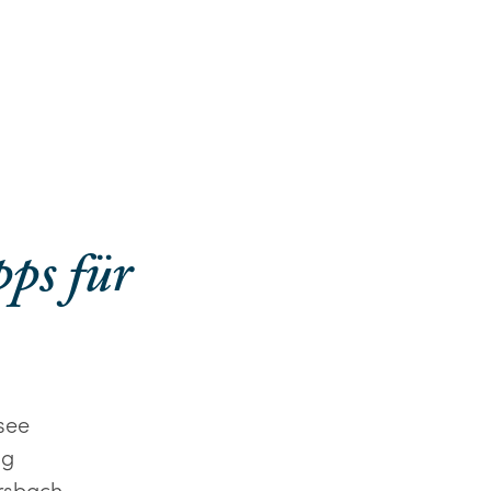
ps für
see
ng
rsbach