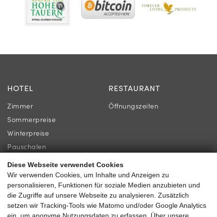
HOTEL
RESTAURANT
Zimmer
Öffnungszeiten
Sommerpreise
Winterpreise
Pauschalen
Diese Webseite verwendet Cookies
INFORMATION
KONTAKT
Wir verwenden Cookies, um Inhalte und Anzeigen zu
personalisieren, Funktionen für soziale Medien anzubieten und
Newsletter
Familie Gassner
die Zugriffe auf unsere Webseite zu analysieren. Zusätzlich
Lage & Anreise
Kirchgasse 9
setzen wir Tracking-Tools wie Matomo und/oder Google Analytics
ein, um anonyme Nutzungsdaten zu erfassen. Über unsere