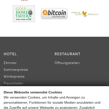
HOTEL
RESTAURANT
Zimmer
Öffnungszeiten
Sommerpreise
Winterpreise
Pauschalen
Diese Webseite verwendet Cookies
INFORMATION
KONTAKT
Wir verwenden Cookies, um Inhalte und Anzeigen zu
personalisieren, Funktionen für soziale Medien anzubieten und
Newsletter
Familie Gassner
die Zugriffe auf unsere Webseite zu analysieren. Zusätzlich