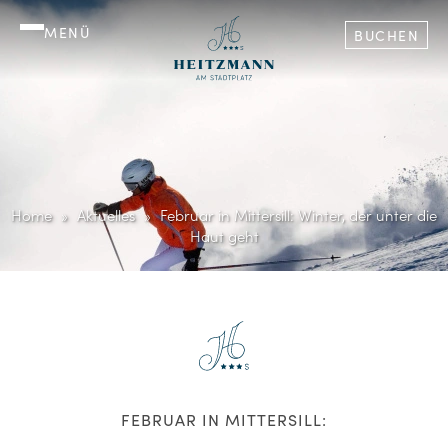
MENÜ
BUCHEN
Home
Aktuelles
Februar in Mittersill: Winter, der unter die
Haut geht
FEBRUAR IN MITTERSILL: