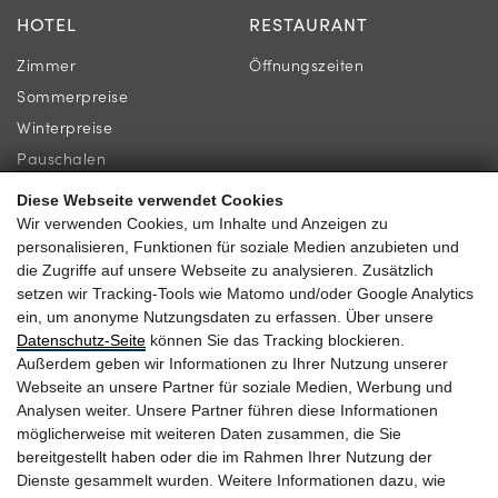
HOTEL
RESTAURANT
Zimmer
Öffnungszeiten
Sommerpreise
Winterpreise
Pauschalen
Diese Webseite verwendet Cookies
INFORMATION
KONTAKT
Wir verwenden Cookies, um Inhalte und Anzeigen zu
personalisieren, Funktionen für soziale Medien anzubieten und
Newsletter
Familie Gassner
die Zugriffe auf unsere Webseite zu analysieren. Zusätzlich
Lage & Anreise
setzen wir Tracking-Tools wie Matomo und/oder Google Analytics
Kirchgasse 9
ein, um anonyme Nutzungsdaten zu erfassen. Über unsere
Gästebewertungen
5730 Mittersill
Datenschutz-Seite
können Sie das Tracking blockieren.
Außerdem geben wir Informationen zu Ihrer Nutzung unserer
Webseite an unsere Partner für soziale Medien, Werbung und
Analysen weiter. Unsere Partner führen diese Informationen
möglicherweise mit weiteren Daten zusammen, die Sie
+43 6562 63 04
bereitgestellt haben oder die im Rahmen Ihrer Nutzung der
Dienste gesammelt wurden. Weitere Informationen dazu, wie
heitzmann@braurup.at