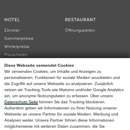
HOTEL
RESTAURANT
Zimmer
Öffnungszeiten
Sommerpreise
Winterpreise
Pauschalen
Diese Webseite verwendet Cookies
INFORMATION
KONTAKT
Wir verwenden Cookies, um Inhalte und Anzeigen zu
personalisieren, Funktionen für soziale Medien anzubieten und
Newsletter
Familie Gassner
die Zugriffe auf unsere Webseite zu analysieren. Zusätzlich
Lage & Anreise
Kirchgasse 9
setzen wir Tracking-Tools wie Matomo und/oder Google Analytics
ein, um anonyme Nutzungsdaten zu erfassen. Über unsere
Gästebewertungen
5730 Mittersill
Datenschutz-Seite
können Sie das Tracking blockieren.
Außerdem geben wir Informationen zu Ihrer Nutzung unserer
Webseite an unsere Partner für soziale Medien, Werbung und
Analysen weiter. Unsere Partner führen diese Informationen
möglicherweise mit weiteren Daten zusammen, die Sie