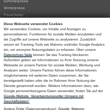
Sommerpreise
Winterpreise
Pauschalen
Diese Webseite verwendet Cookies
INFORMATION
KONTAKT
Wir verwenden Cookies, um Inhalte und Anzeigen zu
personalisieren, Funktionen für soziale Medien anzubieten und
Newsletter
Familie Gassner
die Zugriffe auf unsere Webseite zu analysieren. Zusätzlich
Lage & Anreise
setzen wir Tracking-Tools wie Matomo und/oder Google Analytics
Kirchgasse 9
ein, um anonyme Nutzungsdaten zu erfassen. Über unsere
Gästebewertungen
5730 Mittersill
Datenschutz-Seite
können Sie das Tracking blockieren.
Außerdem geben wir Informationen zu Ihrer Nutzung unserer
Webseite an unsere Partner für soziale Medien, Werbung und
Analysen weiter. Unsere Partner führen diese Informationen
möglicherweise mit weiteren Daten zusammen, die Sie
+43 6562 63 04
bereitgestellt haben oder die im Rahmen Ihrer Nutzung der
Dienste gesammelt wurden. Weitere Informationen dazu, wie
heitzmann@braurup.at
Google personenbezogene Daten verwendet, finden Sie auf der
Google‑Website „Verantwortungsvoller Umgang mit
Geschäftsdaten“
.
Andere Dritte (Datenverwendung):
Google
,
Matomo