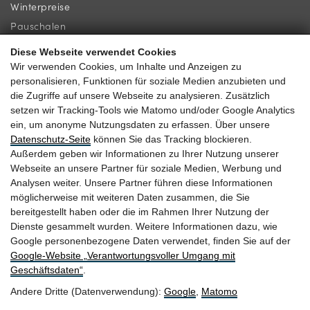
Winterpreise
Pauschalen
Diese Webseite verwendet Cookies
INFORMATION
KONTAKT
Wir verwenden Cookies, um Inhalte und Anzeigen zu
personalisieren, Funktionen für soziale Medien anzubieten und
Newsletter
Familie Gassner
die Zugriffe auf unsere Webseite zu analysieren. Zusätzlich
Lage & Anreise
Kirchgasse 9
setzen wir Tracking-Tools wie Matomo und/oder Google Analytics
ein, um anonyme Nutzungsdaten zu erfassen. Über unsere
Gästebewertungen
5730 Mittersill
Datenschutz-Seite
können Sie das Tracking blockieren.
Außerdem geben wir Informationen zu Ihrer Nutzung unserer
Webseite an unsere Partner für soziale Medien, Werbung und
Analysen weiter. Unsere Partner führen diese Informationen
möglicherweise mit weiteren Daten zusammen, die Sie
+43 6562 63 04
bereitgestellt haben oder die im Rahmen Ihrer Nutzung der
Dienste gesammelt wurden. Weitere Informationen dazu, wie
heitzmann@braurup.at
Google personenbezogene Daten verwendet, finden Sie auf der
Google‑Website „Verantwortungsvoller Umgang mit
Geschäftsdaten“
.
Andere Dritte (Datenverwendung):
Google
,
Matomo
Anreise
Website by