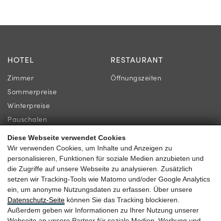
HOTEL
RESTAURANT
Zimmer
Öffnungszeiten
Sommerpreise
Winterpreise
Pauschalen
Diese Webseite verwendet Cookies
INFORMATION
KONTAKT
Wir verwenden Cookies, um Inhalte und Anzeigen zu
personalisieren, Funktionen für soziale Medien anzubieten und
Newsletter
Familie Gassner
die Zugriffe auf unsere Webseite zu analysieren. Zusätzlich
Lage & Anreise
setzen wir Tracking-Tools wie Matomo und/oder Google Analytics
Kirchgasse 9
ein, um anonyme Nutzungsdaten zu erfassen. Über unsere
Gästebewertungen
5730 Mittersill
Datenschutz-Seite
können Sie das Tracking blockieren.
Außerdem geben wir Informationen zu Ihrer Nutzung unserer
Webseite an unsere Partner für soziale Medien, Werbung und