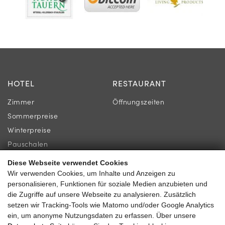
HOTEL
RESTAURANT
Zimmer
Öffnungszeiten
Sommerpreise
Winterpreise
Pauschalen
Diese Webseite verwendet Cookies
INFORMATION
KONTAKT
Wir verwenden Cookies, um Inhalte und Anzeigen zu
personalisieren, Funktionen für soziale Medien anzubieten und
Newsletter
Familie Gassner
die Zugriffe auf unsere Webseite zu analysieren. Zusätzlich
Lage & Anreise
setzen wir Tracking-Tools wie Matomo und/oder Google Analytics
Kirchgasse 9
ein, um anonyme Nutzungsdaten zu erfassen. Über unsere
Gästebewertungen
5730 Mittersill