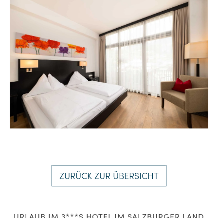
ZURÜCK ZUR ÜBERSICHT
URLAUB IM 3***S HOTEL IM SALZBURGER LAND