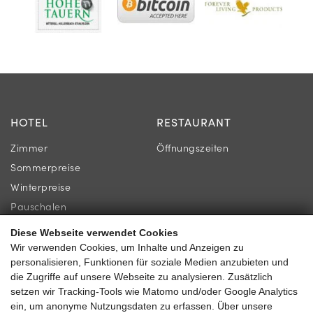
HOTEL
RESTAURANT
Zimmer
Öffnungszeiten
Sommerpreise
Winterpreise
Pauschalen
Diese Webseite verwendet Cookies
INFORMATION
KONTAKT
Wir verwenden Cookies, um Inhalte und Anzeigen zu
personalisieren, Funktionen für soziale Medien anzubieten und
Newsletter
Familie Gassner
die Zugriffe auf unsere Webseite zu analysieren. Zusätzlich
Lage & Anreise
setzen wir Tracking-Tools wie Matomo und/oder Google Analytics
Kirchgasse 9
ein, um anonyme Nutzungsdaten zu erfassen. Über unsere
Gästebewertungen